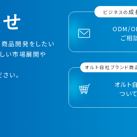
成
ビジネスの
ODM/
ご相
く
商品開発を
したい
しい
市場展開や
。
オルト自社ブランド商
ださい。
オルト
つい