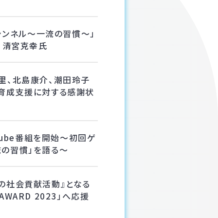
チャンネル～一流の習慣～」
長 清宮克幸氏
里、北島康介、潮田玲子
ア育成支援に対する感謝状
Tube番組を開始〜初回ゲ
流の習慣」を語る〜
の社会貢献活動』となる
 AWARD 2023」へ応援